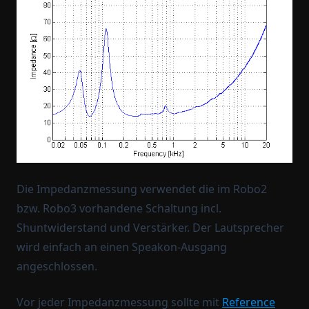
Die Impedanzmessung verwendet die im Robo2
bzw. Robo3 vorhandene Schaltung incl.
Shuntwiderstand und Verstärker. Der Lautsprecher
wird einfach an einen Speakon-Ausgang
angeschlossen.
Vor jeder Impedanzmessung sollte mit
Reference