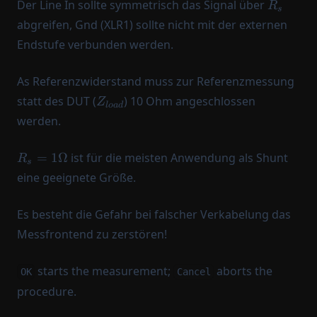
R_s
Der Line In sollte symmetrisch das Signal über
R
s
abgreifen, Gnd (XLR1) sollte nicht mit der externen
Endstufe verbunden werden.
As Referenzwiderstand muss zur Referenzmessung
Z_{load}
statt des DUT (
) 10 Ohm angeschlossen
Z
l
o
a
d
werden.
R_s = 1
=
1Ω
ist für die meisten Anwendung als Shunt
R
s
\Omega
eine geeignete Größe.
Es besteht die Gefahr bei falscher Verkabelung das
Messfrontend zu zerstören!
starts the measurement;
aborts the
OK
Cancel
procedure.