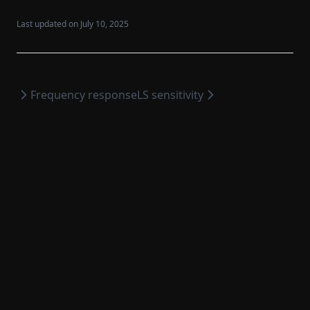
Last updated on
July 10, 2025
Frequency response
LS sensitivity
WinMF Messsoftware
2026
©
Four Audio