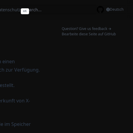
atenschutz
Deutsch
⌘
K
GitHub
Question? Give us feedback →
Bearbeite diese Seite auf GitHub
n einen
ch zur Verfügung.
stellt.
rkunft von X-
ie im Speicher