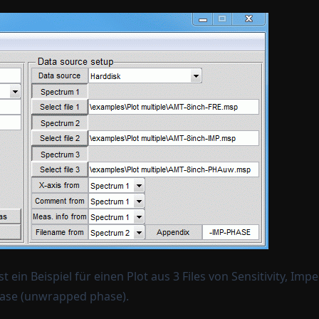
st ein Beispiel für einen Plot aus 3 Files von Sensitivity, Im
ase (unwrapped phase).