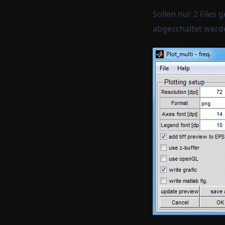
Filter
Sollen nur 2 Files 
abgeschaltet werd
Distortion processing
Weighting functions
Integrated impulse response
processing
Fade-in-out
Sort signal
Clip signal
Edit extended comment
Edit temp humi