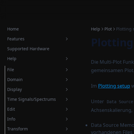
Skip to content
Home
Help
Plot
Plotting 
Plotting
Features
Supported Hardware
Labormessungen an Elektronik
und Lautsprechern
Help
Die Multi-Plot Funk
Balloons und Directivity
File
gemeinsamen Plot. 
Einmessung von
Domain
Load/Save/Import/Export
Beschallungsanlagen und STI-
Im
Plotting setup
w
Auswertung
Display
Save extended comment
Time Domain
Raumakustik
Time Signals/Spectrums
Wave export options
Frequency Domain
Display range
Unter
Data Source
Edit und Processing
Edit
Achsenskalierung,
Preferences
Integrated Impulse Response
Axes scaling
Spectrogram
Funktionen
(IIR)
Info
File history
Legend visibility
Channel work
Erzeugung individueller
Data Source Memory
Shortcuts
Transform
Load/Save setup as/Default
Channel visibility
Read file
Statistics
Anregungssignale
Delete
vorhandenen Files