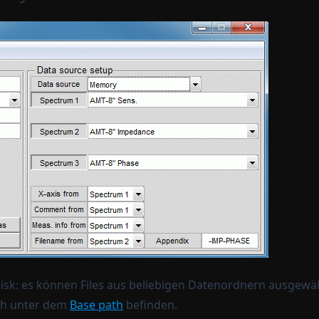
sk: es können Files aus beliebigen Datenordnern ausgewäh
ch unter dem
Base path
befinden.