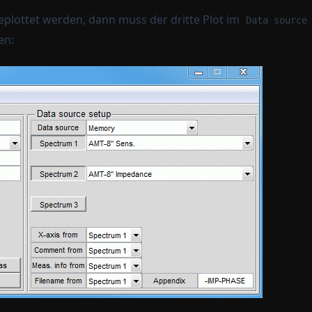
geplottet werden, dann muss der dritte Plot im
Data source
en: