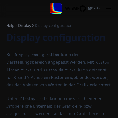
Skip to content
Jump to min. all channels
WinMF
Deutsch
GitHub
Active cursor to center
View all xy
Help
Display
Display configuration
Display configuration
View all x
View all y
Cursor all
Bei
kann der
Display configuration
Display configuration
Darstellungsbereich angepasst werden. Mit
Custom
Reset legend
und
kann getrennt
linear ticks
Custom dB ticks
für X- und Y-Achse ein Raster eingeblendet werden,
Copy legend
das das Ablesen von Werten in der Grafik erleichtert.
Paste legend
Copy stat to legend
Unter
können die verschiedenen
Display tools
Filename to legend
Infobereiche unterhalb der Grafik ein- bzw.
Filename to title
ausgeschaltet werden, so dass der Grafikbereich