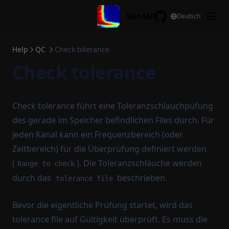
Distortion processing
Skip to content
WinMF
Deutsch
Weighting functions
GitHub
Integrated impulse response processing
Help
QC
Check tolerance
Fade-in-out
Check tolerance
Sort signal
Clip signal
Edit extended comment
Check tolerance führt eine Toleranzschlauchpüfung
des gerade im Speicher befindlichen Files durch. Für
Edit temp humi
jeden Kanal kann ein Frequenzbereich (oder
Zeitbereich) für die Überprüfung definiert werden
(
). Die Toleranzschläuche werden
Range to check
durch das
beschrieben.
tolerance file
Bevor die eigentliche Prüfung startet, wird das
tolerance file auf Gültigkeit überprüft. Es muss die