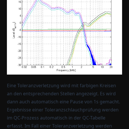
Eine Toleranzverletzung wird mit farbigen Kreisen
an den entsprechenden Stellen angezeigt. Es wird
dann auch automatisch eine Pause von 1s gemacht.
Ergebnisse einer Toleranzschlauchprüfung werden
im QC-Prozess automatisch in der QC-Tabelle
erfasst. Im Fall einer Toleranzverletzung werden