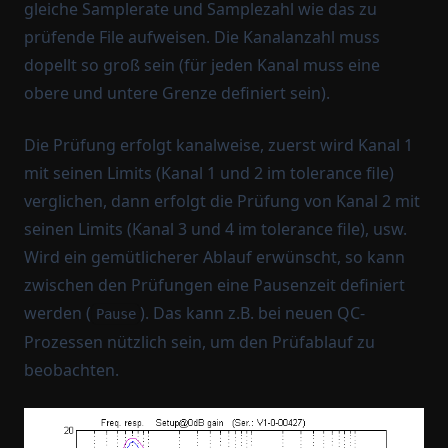
gleiche Samplerate und Samplezahl wie das zu
prüfende File aufweisen. Die Kanalanzahl muss
dopellt so groß sein (für jeden Kanal muss eine
obere und untere Grenze definiert sein).
Die Prüfung erfolgt kanalweise, zuerst wird Kanal 1
mit seinen Limits (Kanal 1 und 2 im tolerance file)
verglichen, dann erfolgt die Prüfung von Kanal 2 mit
seinen Limits (Kanal 3 und 4 im tolerance file), usw.
Wird ein gemütlicherer Ablauf erwünscht, so kann
zwischen den Prüfungen eine Pausenzeit definiert
werden (
). Das kann z.B. bei neuen QC-
Pause
Prozessen nützlich sein, um den Prüfablauf zu
beobachten.